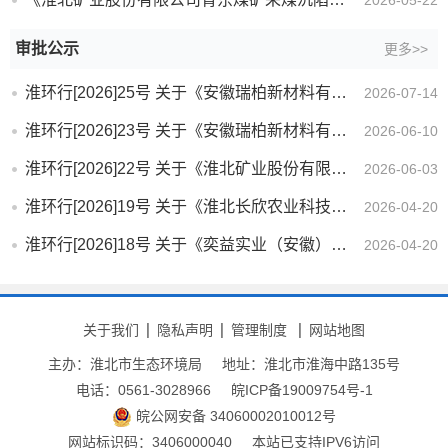
2026-05-22
审批公示
更多>>
淮环行[2026]25号 关于《安徽瑞柏新材料有限公司丙酸酯柔性生产技改项目环境影响报告书》的批复
2026-07-14
淮环行[2026]23号 关于《安徽瑞柏新材料有限公司醋酸酯装置技改项目环境影响报告书》的批复
2026-06-10
淮环行[2026]22号 关于《淮北矿业股份有限公司青东煤矿采煤沉陷区矿区地质环境治理项目环境影响报告书》...
2026-06-03
淮环行[2026]19号 关于《淮北长欣农业科技有限公司环境友好型农药制剂项目环境影响报告表》的批复
2026-04-20
淮环行[2026]18号 关于《奕益实业（安徽）有限公司年产3万吨高效安全型复配农药制剂项目环境影响报告表》...
2026-04-20
关于我们
隐私声明
管理制度
网站地图
主办：淮北市生态环境局
地址：淮北市淮海中路135号
电话：0561-3028966
皖ICP备19009754号-1
皖公网安备 34060002010012号
网站标识码：3406000040
本站已支持IPV6访问