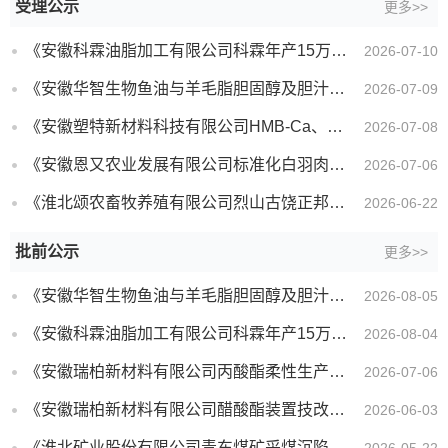
受理公示
更多>>
《安徽科霖油脂加工有限公司科霖年产15万吨生物油脂项目环境影响报告书》受理公示
2026-07-10
《安徽华智生物鱼油与羊毛脂胆固醇及胆汁酸产线技术升级改造项目环境影响报告书》受理公示
2026-07-09
《安徽塑特新材料科技有限公司HMB-Ca、HMB-Fa及阻燃剂项目环境影响报告书》受理公示
2026-07-08
《安徽恩又农业发展有限公司标准化白羽肉鸡数字化养殖项目环境影响报告书》受理公示
2026-07-06
《淮北颂农畜牧养殖有限公司烈山古饶正邦科技养殖场项环境影响报告书》受理公示
2026-06-22
批前公示
更多>>
《安徽华智生物鱼油与羊毛脂胆固醇及胆汁酸产线技术升级改造项目环境影响报告书》批前公示
2026-08-05
《安徽科霖油脂加工有限公司科霖年产15万吨生物油脂项目（一期）环境影响报告书》批前公示
2026-08-04
《安徽瑞柏新材料有限公司丙酸酯柔性生产技改项目环境影响报告书》批前公示
2026-07-06
《安徽瑞柏新材料有限公司醋酸酯装置技改项目环境影响报告书》批前公示
2026-06-03
《淮北矿业股份有限公司青东煤矿采煤沉陷区矿区地质环境治理项目环境影响报告书》批前公示