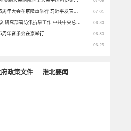
习近平出席国家科学技术奖励大会两院院士大会中国科协第十一次全国代表大会并发表重要讲话
07-09
庆祝中国共产党成立105周年大会在京隆重举行 习近平发表重要讲话
07-01
中共中央政治局召开会议 研究部署防汛抗旱工作 中共中央总书记习近平主持会议
06-30
05周年音乐会在京举行
06-30
06-25
政府政策文件
淮北要闻