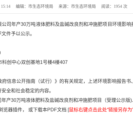
15:14
编辑：市生态环境局
来源：市生态环境局
阅读：
1954
次
限公司年产30万吨液体肥料及盐碱改良剂和冲施肥项目环境影响
评文件予以公示。
真）
科创中心双创基地1号楼4楼407
政府信息公开指南（试行）》的有关规定，上述环境影响报告书
济安全和社会稳定的内容。
产30万吨液体肥料及盐碱改良剂和冲施肥项目（受理公示版).p
览器插件， 或下载本PDF文档 [
鼠标右键点击此处“链接另存为