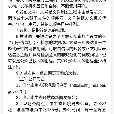
机构。发布机构应使用全称，不能使用简称。
6.发布文号。文号是文件制发过程中由制发机关、
团体或个人赋予文件的顺序号，文号包括发文机关代
字、年份、序号，并依此顺序居中排列。
7.名称。是指该信息的标题。
8.关键词。关键词是为了方便公众查找而设立的一
个用于信息标引和检索的数据项。它是一组表达某一主
题代表性的习惯用词，可取自信息的题名或正文用以表
达信息主题并具有检索意义的非规范化的词或词组，也
可以是公众已认同的俗语。其中公众认同的俗语至少标
注1个。
9.浏览次数。点击网页查看的次数。
（三）公开形式
1．淮北市生态环境局门户网（https://sthjj.huaibei.
gov.cn/）；
2．淮北市生态环境局新闻发布会；
3．现场查阅点：市生态环境局办公室，办公地
址：淮北市淮海中路135号；办公时间：周一至周五