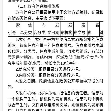
淮海中路135号）查阅。
（二）政府信息编排体系
政府信息公开目录使用电子文档方式编排、记录和
存储各类信息，主要含以下要素：
索
信
内
发
发
发
名
引号
息分类
容分类
文日期
布机构
布文号
称
键词
1.索引号：索引号是为方便信息索取所编排的信息
编码。每条信息有惟一的信息索引号。信息索引号由单
位代码、分类号、信息生成年份、流水号组成，各部分
号码用“-”相连，其结构为：区域及部门编号-分类号-信
息生成年份-流水号，总长度为18位字符。
2.信息分类。根据目录分类进行选择。
3.内容分类。根据信息分类进行选择。
4.发文日期。政府信息在政务公开平台中形成的时
间。
5.发布机构。发布机构。指信息的责任者。信息为
一个机构产生时，该机构为发布机构。信息为几个机构
联合产生时，文件类以谁编制文号，则该机构为发布机
构；非文件类以谁为主编制，则为主编制的机构为发布